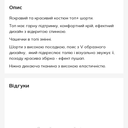
Опис
Яскравий та красивий костюм топ+ шорти.
Топ має гарну підтримку, комфортний крій, ефектний
дизайн з відкритою спинкою.
Чашечки в топі змінні.
Шорти з високою посадкою, пояс з V образного
дизайну, який підкреслює талію і візуально звужує її,
позаду красива збірка - ефект пушап.
Ніжна дихаюча тканина з високою еластичністю.
Відгуки